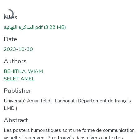
Loading...
Files
المذكرة النهائية.pdf
(3.28 MB)
Date
2023-10-30
Authors
BEHITILA, WIAM
SELET, AMEL
Publisher
Université Amar Télidji-Laghouat (Département de français
LMD )
Abstract
Les posters humoristiques sont une forme de communication
visuelle. Ils peuvent être trouvés dans divers contextes,