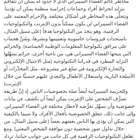
مخاطر عالم الفضاء السيبراني الذي لا حدود له يمكن أن تتفاقم
بتزايد انخراط أفراد وجماعات إجرامية منظمة يمكن أن تؤذينا.
وتتجلَّى هذه المخاطر في أشكال مختلفة. والإجرام المعتمد على
الفضاء السيبراني لن يكون ممكناً بدون الإنترنت والتكنولوجيات
الرقمية، وهو يتخذ من التكنولوجيا هدفاً (على سبيل المثال،
باستحداث فيروسات حاسوبية وتعميمها ونشرها، وشَنِّ هجمات
على مرافق تكنولوجيا المعلومات الوطنية الحساسة). والجرائم
التي يتيحها الفضاء السيبراني هي، من ناحية أخرى، جرائم يسهِّلها
التزايد المطرد في قدراتنا التكنولوجية (مثل الاحتيال الإلكتروني
والتجارة الإلكترونية في سلع غير مشروعة، مثل المخدِّرات أو
الأسلحة النارية، واستغلال الأطفال والتعدي عليهم جنسيًّا من خلال
الإنترنت)
وللجريمة السيبرانية أيضاً صلة بخصوصيات الناس. إذ إنَّ طريقة
تصرُّف الشخص على الإنترنت يمكن أيضاً أن تكشف عن بيانات
خصوصية وأن تسهِّل تعرُّضه لأخطار مختلفة في الفضاء السيبراني.
وإلى جانب ذلك، تتعلق الخصوصية بأفعال الأفراد، ولا سيما بالكيفية
التي يمكن أن يؤذي بها الناس بعضهم بعضاً (على سبيل المثال، من
خلال تداول صور شخصية دون موافقة الشخص المعني). ومع
تغلغل التكنولوجيات الرقمية في كل جانب من جوانب حياتنا، تزداد