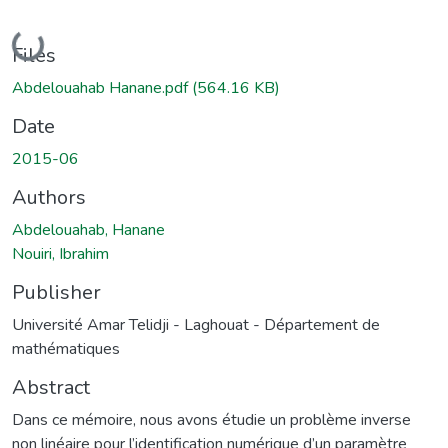
Loading...
Files
Abdelouahab Hanane.pdf
(564.16 KB)
Date
2015-06
Authors
Abdelouahab, Hanane
Nouiri, Ibrahim
Publisher
Université Amar Telidji - Laghouat - Département de
mathématiques
Abstract
Dans ce mémoire, nous avons étudie un problème inverse
non linéaire pour l’identification numérique d’un paramètre