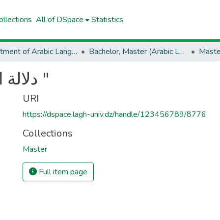
llections
All of DSpace
Statistics
Department of Arabic Language And Letters
Bachelor, Master (Arabic Language And Letters)
Maste
دلالة الشخصية في رواية "جوع "
URI
https://dspace.lagh-univ.dz/handle/123456789/8776
Collections
Master
Full item page