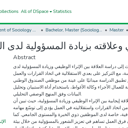
llections
All of DSpace
Statistics
Department of Sociology And Demography
Bachelor, Master (Sociology And Demography)
Master
ي وعلاقته بزيادة المسؤولية لد
Abstract
 إلى دراسة العلاقة بين الإثراء الوظيفي وزيادة المسؤولية لدى
مع التركيز على بعدي الاستقلالية في اتخاذ القرارات والعمل
طبيق الدراسة ميدانيًا على عينة من موظفي الصندوق الوطني
ة للعمال الأجراء وكالة الأغواط، باستخدام أداة الاستبيان وتحليل
البيانات وفق المنهج الوصفي التحليلي.
قة إيجابية بين الإثراء الوظيفي وزيادة المسؤولية، حيث تبين أن
 اتخاذ القرارات واستقلاليته في العمل يؤدي إلى توسّع مهامه
ية، خاصة لدى الموظفين ذوي الخبرة والمستوى الجامعي. كما
الإ
ن فرق العمل تساهم في تعزيز الشعور بالمسؤولية من خلال بيئة