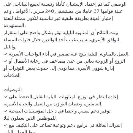
الوصفي كما تم إعتماد الإستبيان كأداة رئيسية لجمع البيانات، على
عينة قوامها 37 عاملا من مستشفى 240 سرير ، الأغواط ، و تم
إختيار العينة بطريقة طبقية غير تناسبية لتكون ممثلة للفئة
المستهدفة .
بينت النتائج أن المناوبة الليلية تؤثر بشكل واضح على استقرار
التوافق الأسري، بسبب غياب أحد الوالدين خلال فترات المساء
والليل.
✓ العمل بالمناوبة الليلية ينتج عنه تقصير في أداء الواجبات الأسرية.
✓ الزوج أو الزوجة يعاني من عبئ مضاعف في رعاية الأطفال أو
إدارة شؤون الأسرة، مما يؤدي إلى حدوث بعض التوترات أو
الخلافات.
التوصيات:
✓ إعادة النظر في توزيع المناوبات الليلية لتقليل الضغط على
العاملين، وضمان التوازن بين العمل والحياة الأسرية.
✓ توفير دعم نفسي واجتماعي داخل المؤسسات الصحية
للموظفين الذين يعملون ليلا.
✓ إشراك العائلة في برامج دعم وتوعية تساعد على التكيف مع
نمط العمل الليلي.