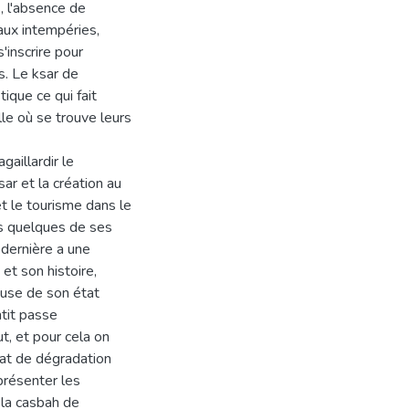
, l'absence de
 aux intempéries,
'inscrire pour
s. Le ksar de
ique ce qui fait
lle où se trouve leurs
gaillardir le
sar et la création au
t le tourisme dans le
ns quelques de ses
 dernière a une
et son histoire,
use de son état
ntit passe
t, et pour cela on
état de dégradation
présenter les
 la casbah de