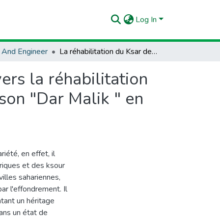
Log In
 And Engineer
La réhabilitation du Ksar de Tamentit à Adrar à travers la réhabilitation de la casbah de Taylout : La reconversion de la maison "Dar Malik " en maison d’hôte
ers la réhabilitation
ison "Dar Malik " en
été, en effet, il
riques et des ksour
villes sahariennes,
r l'effondrement. Il
ntant un héritage
dans un état de