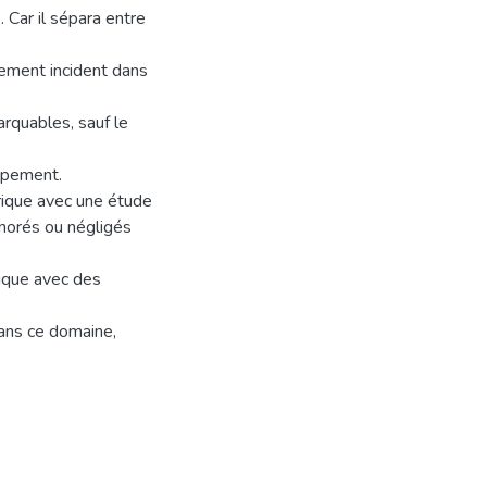
 Car il sépara entre
lement incident dans
rquables, sauf le
ppement.
ique avec une étude
norés ou négligés
rique avec des
dans ce domaine,