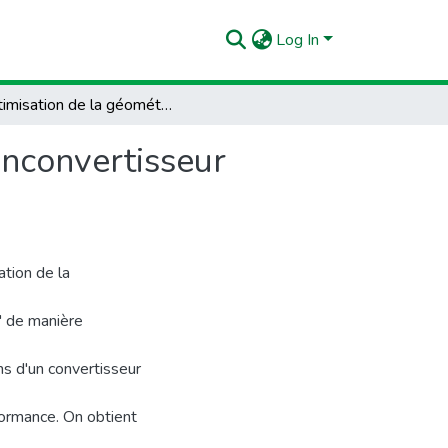
Log In
Optimisation de la géométrie et des dimensions d'unconvertisseur d'énergie houlo-motrice
unconvertisseur
ation de la
" de manière
s d'un convertisseur
formance. On obtient