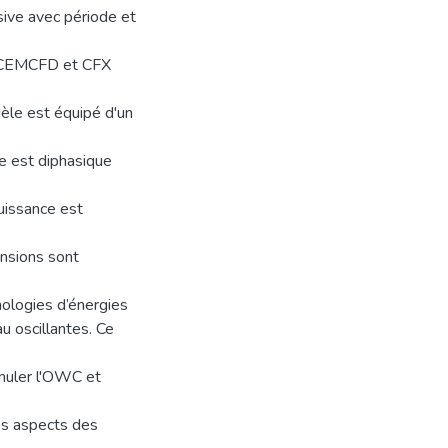
ive avec période et
S ICEMCFD et CFX
èle est équipé d'un
e est diphasique
uissance est
ensions sont
ologies d’énergies
u oscillantes. Ce
imuler l'OWC et
tes aspects des