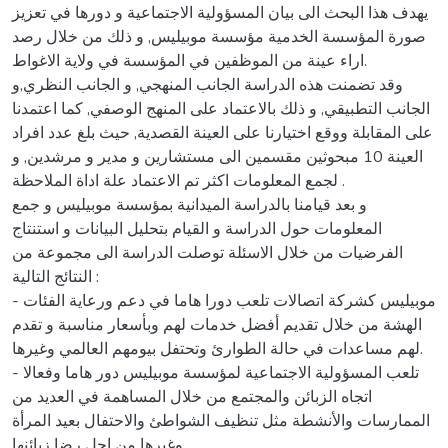
يهدف هذا البحث الى بيان المسؤولية الاجتماعية و دورها في تعزيز
صورة المؤسسة الخدمية مؤسسة موبيليس, و ذلك من خلال رصد
اراء عينة من الموظفين في المؤسسة في ولاية الاغواط.
وقد تضمنت هذه الدراسة الجانب المنهجي, و الجانب النظري,و
الجانب التطبيقي, و ذلك بالاعتماد على المنهج الوصفي, كما اعتمدنا
على المقابلة ووقع اختيارنا على العينة القصدية, حيث بلغ عدد افراد
العينة 10 مبحوثين مقسمين الى مستشارين و مدير و مرشدين, و
لجمع المعلومات اكثر تم الاعتماد علة اداة الملاحظة .
و بعد قيامنا بالدراسة الميدانية بمؤسسة موبيليس و جمع
المعلومات حول الدراسة و القيام بتحليل البيانات و استنتاج
الفرضيات من خلال الاسئلة توصلت الدراسة الى مجموعة من
النتائج التالية :
- موبيليس كشركة اتصالات تلعب دورا هاما في دعم ورعاية الفئات
الهشة من خلال تقديم أفضل خدمات لهم وبأسعار مناسبة و تقدم
لهم مساعدات في حالة الطوارئ وتحتفل بيومهم العالمي وغيرها.
- تلعب المسؤولية الاجتماعية لمؤسسة موبيليس دور هاما وفعالا
اتجاه الزبائن والمجتمع من خلال المساهمة في العديد من
الممارسات والأنشطة مثل تنظيف الشواطئ والاحتفال بعيد المرأة
وغيرها من اجل رضا زبائنها.