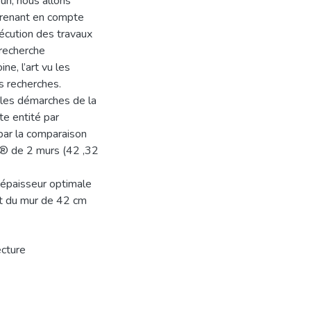
un, nous allons
 prenant en compte
écution des travaux
 recherche
ine, l’art vu les
s recherches.
 les démarches de la
te entité par
 par la comparaison
us® de 2 murs (42 ,32
l’épaisseur optimale
it du mur de 42 cm
ecture