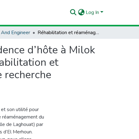
Log In
 And Engineer
Réhabilitation et réaménagement du site de la résidence d’hôte à Milok à Laghouat par un village touristique durable : Réhabilitation et reconversion du palais El Merhoun par un centre de recherche scientifique
dence d’hôte à Milok
bilitation et
e recherche
et son utilité pour
t le réaménagement du
ille de Laghouat) par
is d’El Merhoun.