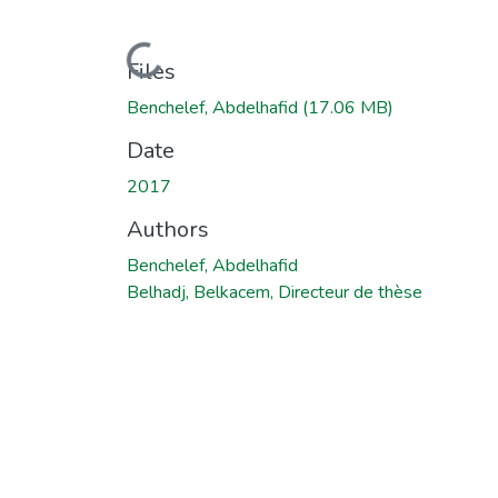
Loading...
Files
Benchelef, Abdelhafid
(17.06 MB)
Date
2017
Authors
Benchelef, Abdelhafid
Belhadj, Belkacem, Directeur de thèse