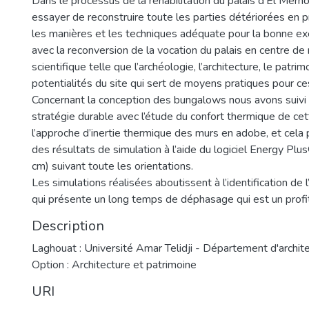
Dans le processus de la réhabilitation du palais d’El Merho
essayer de reconstruire toute les parties détériorées en
les manières et les techniques adéquate pour la bonne ex
avec la reconversion de la vocation du palais en centre de
scientifique telle que l’archéologie, l’architecture, le patrimo
potentialités du site qui sert de moyens pratiques pour ce
Concernant la conception des bungalows nous avons suivi
stratégie durable avec l’étude du confort thermique de cet
l’approche d’inertie thermique des murs en adobe, et cela
des résultats de simulation à l’aide du logiciel Energy Pl
cm) suivant toute les orientations.
Les simulations réalisées aboutissent à l’identification de 
qui présente un long temps de déphasage qui est un prof
Description
Laghouat : Université Amar Telidji - Département d'archit
Option : Architecture et patrimoine
URI