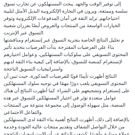
إلى توفير الوقت والجهد. يبحث المستهلكون عن تجارب تسوق
سلسة وممتعة، ويرون في التجارة الإلكترونية البديل الأمثل لتلبية
احتياجاتهم. تزايد الثقة في أمان المدفوعات الإلكترونية وتوفر
الخيارات الواسعة من المنتجات والعروض أيضًا يعززان شعبية
التسوق عبر الإنترنت.
م تحليل النتائج الخاصة بتجربة التسوق عبر إنستغرام ومناقشتها
بناءً على الفرضيات المقترحة. بدأت الفرضيات بتحديد تأثير
المحتوى التسويقي على سلوكيات المستهلكين، وعوامل اختيارهم
لإنستغرام كمنصة للتسوق، بالإضافة إلى كيفية بناء الثقة لديهم
واستراتيجيات التسويق الناجحة.
النتائج أظهرت تأييدًا قويًا للفرضيات المذكورة، حيث تبين أن
المحتوى التسويقي يلعب دورًا مهمًا في توجيه سلوك المستهلكين
على إنستغرام وتشجيعهم على الشراء. كما أظهرت النتائج أن هناك
عوامل متعددة تؤثر في اختيار المستهلكين للتسوق عبر هذه
المنصة، مثل سهولة الوصول إلى مجموعة متنوعة من المنتجات
والتفاعل الاجتماعي.
بالإضافة إلى ذلك، أظهرت النتائج أهمية بناء الثقة لدى المستهلكين
من خلال التواصل الشفاف وتقديم منتجات عالية الجودة وخدمة
عملاء ممتازة. وأخيرًا، كشفت النتائج عن أن الاستراتيجيات الناجحة