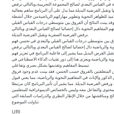
ة في القياس البعدي لصالح المجموعة التجريبية،وبالتالي نرفض
 ونقبل الفرضية البديلة.مما يدل على أن البرنامج ساهم بفعالية
اميذ للظواهر النحوية وتطوير مهاراتهم الرياضيةمن خلال أنشطة
وقد بينت النتائج أن الفروق بين متوسطي درجات القياس القبلي
 المفاهيم النحوية دال إحصائيا لصالح القياس البعدي وبالتالي
نرفض الفرضية الصفرية ونقبل الفرضية البديلة.
وق بين متوسطي درجات القياس القبلي والبعدي في تحسن فهم
وية والرياضية دال إحصائيا لصالح القياس البعدي وبالتالي نرفض
قبل الفرض البديل.مما يشير إلى فاعلية البرنامج في تعزيز فهم
حوية والرياضية،ويعزى هذا إلى دور تقنيات الذكاء الاصطناعي في
تبسيط المفاهيم وتقديمها بشكل بصري وتفاعلي.
ين المتعلقتين بالفروق حسب الجنس، فقد بينت عدم وجود فروق
 الذكور والإناث في المفاهيم النحوية والرياضية، مما يعني قبول
ورفض الفرضية البديلة. مما يشير أن تأثير البرنامج كان مرتبطا
محتوى والتفاعل معه،وليس بالخصائص الديموغرافية للمتعلمين.
تائج ومناقشتها من خلال الإطار النظري والدراسات السابقة التي
تناولت الموضوع.
URI