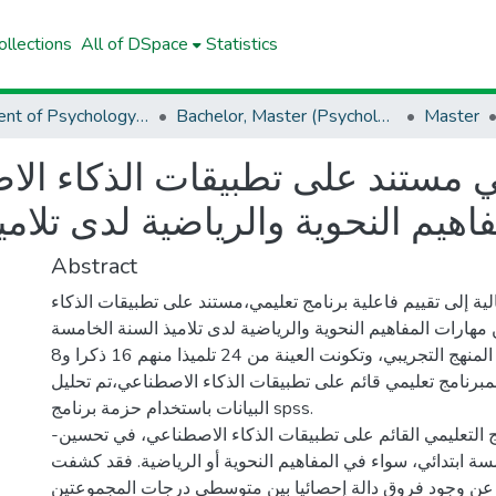
llections
All of DSpace
Statistics
Department of Psychology And Educational Sciences And Orthoponia
Bachelor, Master (Psychology And Educational Sciences And Orthoponia)
Master
مي مستند على تطبيقات الذكاء ا
فاهيم النحوية والرياضية لدى تلامي
Abstract
ية إلى تقييم فاعلية برنامج تعليمي،مستند على تطبيقات الذكاء
ارات المفاهيم النحوية والرياضية لدى تلاميذ السنة الخامسة
ابتدائي.اتبعت الدراسة المنهج التجريبي، وتكونت العينة من 24 تلميذا منهم 16 ذكرا و8
برنامج تعليمي قائم على تطبيقات الذكاء الاصطناعي،تم تحليل
البيانات باستخدام حزمة برنامج spss.
-أسفرت فاعلية البرنامج التعليمي القائم على تطبيقات الذكاء الاصطناعي، في تحسين
امسة ابتدائي، سواء في المفاهيم النحوية أو الرياضية. فقد كشفت
ية عن وجود فروق دالة إحصائيا بين متوسطي درجات المجموعتين