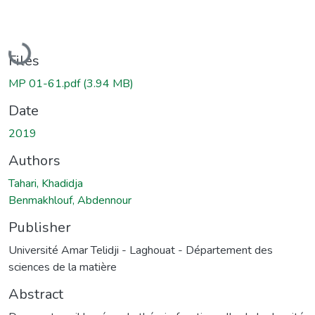
Loading...
Files
MP 01-61.pdf
(3.94 MB)
Date
2019
Authors
Tahari, Khadidja
Benmakhlouf, Abdennour
Publisher
Université Amar Telidji - Laghouat - Département des
sciences de la matière
Abstract