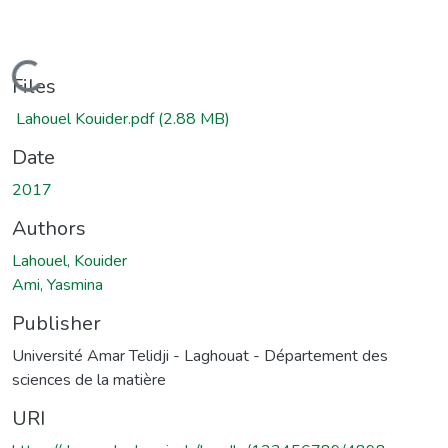
Loading...
Files
Lahouel Kouider.pdf
(2.88 MB)
Date
2017
Authors
Lahouel, Kouider
Ami, Yasmina
Publisher
Université Amar Telidji - Laghouat - Département des
sciences de la matière
URI