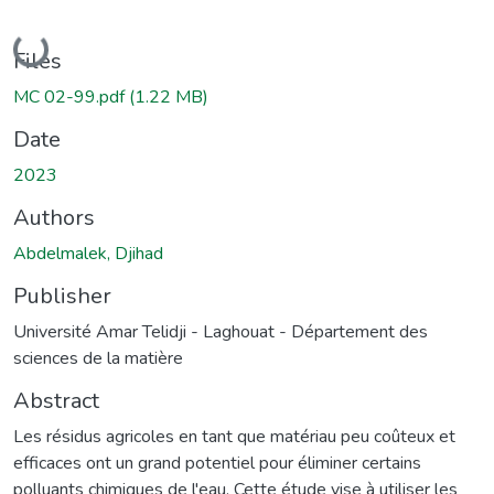
Loading...
Files
MC 02-99.pdf
(1.22 MB)
Date
2023
Authors
Abdelmalek, Djihad
Publisher
Université Amar Telidji - Laghouat - Département des
sciences de la matière
Abstract
Les résidus agricoles en tant que matériau peu coûteux et
efficaces ont un grand potentiel pour éliminer certains
polluants chimiques de l'eau. Cette étude vise à utiliser les