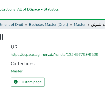
llections
All of DSpace
Statistics
tment of Droit
Bachelor, Master (Droit)
Master
ة للموثق
ال
URI
https://dspace.lagh-univ.dz/handle/123456789/8838
Collections
Master
Full item page