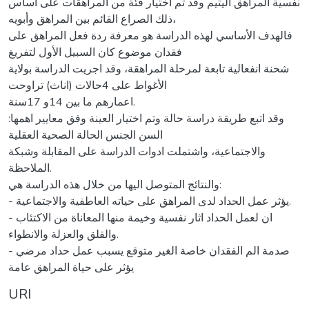
نفسية المراهق اليتيم وقد تم اختيار فئة من المراهقات على أساس
ذلك الصراع القائم بين المراهق وأبويه،
فالهدف الأساسي لهذه الدراسة هو معرفة ردة فعل المراهق على
فقدان موضوع كان السبيل الأول لتفريغ
شحنة انفعالية تابعة لمرحلة المراهقة، وقد اجريت الدراسة بولاية
الأغواط على 4حالات (اناث) تراوحت
اعمارهم ما بين 14و 17سنة.
وقد اتبع طريقة دراسة حالة وتم اختيار العينة وفق معايير اهمها:
السن الجنس الحالة الصحية العقلية
والاجتماعية، واشتملت ادوات الدراسة على المقابلة وشبكة
الملاحظة.
والنتائج المتوصل اليها من خلال هذه الدراسة هي:
- يؤثر عمل الحداد لدى المراهق على حياته العاطفية والاجتماعية.
- ان لعمل الحداد اثار نفسية وخيمة منها المعاناة من الاكتئاب
والقلق والعزلة والانطواء.
- صدمة الم الفقدان خاصة الغير متوقع يسبب عمل حداد مرضي
يؤثر على حياة المراهق عامة
URI