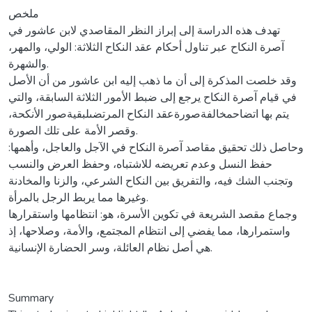
ملخص
تهدف هذه الدراسة إلى إبراز النظر المقاصدي لابن عاشور في
آصرة النكاح عبر تناول أحكام عقد النكاح الثلاثة: الولي، والمهر،
والشهرة.
وقد خلصت المذكرة إلى أن ما ذهب إليه ابن عاشور من أن الأصل
في قيام آصرة النكاح يرجع إلى ضبط الأمور الثلاثة السابقة، والتي
يتم بها اتضاحمخالفةصورةعقد النكاح المرتضىلبقيةصور الأنكحة،
وقصر الأمة على تلك الصورة.
وحاصل ذلك تحقيق مقاصد آصرة النكاح في الآجل والعاجل، وأهمها:
حفظ النسل وعدم تعريضه للاشتباه، وحفظ العرض والنسب
وتجنب الشك فيه، والتفريق بين النكاح الشرعي، والزنا والمخادنة
وغيرها مما يربط الرجل بالمرأة.
وجماع مقصد الشريعة في تكوين الأسرة، هو: انتظامها واستقرارها
واستمرارها، مما يفضي إلى انتظام المجتمع، والأمة، وصلاحها، إذ
هي أصل نظام العائلة، وسر الحضارة الإنسانية.
Summary