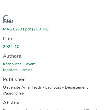
Loading...
Files
MAG 02-81.pdf
(2.63 MB)
Date
2022-10
Authors
Kaabouche, Hayam
Maallem, Hamida
Publisher
Université Amar Telidji - Laghouat - Département
d'agronomie
Abstract