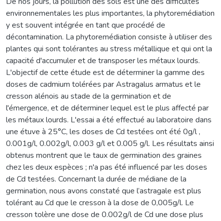
De nos jours, la pollution des sols est une des difficultés
environnementales les plus importantes, la phytoremédiation
y est souvent intégrée en tant que procédé de
décontamination. La phytoremédiation consiste à utiliser des
plantes qui sont tolérantes au stress métallique et qui ont la
capacité d'accumuler et de transposer les métaux lourds.
L'objectif de cette étude est de déterminer la gamme des
doses de cadmium tolérées par Astragalus armatus et le
cresson alénois au stade de la germination et de
l'émergence, et de déterminer lequel est le plus affecté par
les métaux lourds. L'essai a été effectué au laboratoire dans
une étuve à 25°C, les doses de Cd testées ont été 0g/l ,
0.001g/l, 0.002g/l, 0.003 g/l et 0.005 g/l. Les résultats ainsi
obtenus montrent que le taux de germination des graines
chez les deux espèces ; n'a pas été influencé par les doses
de Cd testées. Concernant la durée de médiane de la
germination, nous avons constaté que l’astragale est plus
tolérant au Cd que le cresson à la dose de 0,005g/l. Le
cresson tolère une dose de 0.002g/l de Cd une dose plus