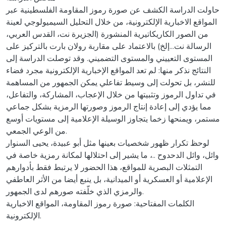
حاولت الدراسة الكشف عن صورة رموز المقاومة الفلسطينية عبر
المواقع الاخبارية الإلكترونية، من خلال التحليل السيميولوجي لعينة
من الصور الكاريكاتيرية المنشورة (الجزيرة نت، القدس العربي،
الرسالة نت...إلخ) بالاعتماد على مقاربة رولان بارت بالتركيز على
المستوى التعييني والمستوى التضميني. وقد توصلت الدراسة إلى
النتائج نذكر منها: لم تعد المواقع الإخبارية الإلكترونية مجرد فضاء
للنشر، بل تحولت إلى وسيط تفاعلي يمكن الجمهور من المساهمة
في تداول الرموز وتثبيتها من خلال الإعجاب، المشاركة، والتفاعل،
مما يؤدي إلى إعادة إنتاج الرموز وصورتها الرمزية بشكل جماعي
مستمر، ويمنحها زخما يتجاوز الوسيلة الإعلامية إلى مستويات أوسع
من الوعي الجمعي.
لوحظ تكرار ظهور شخصيات بعينها مثل أبو عبيدة، يحيى السنوار
وائل، وائل الدحدوح ..، ما يشير إلى احتلالها لمكانة رمزية خاصة في
التمثلات البصرية للمواقع، هذا الحضور لا يرتبط فقط بأدوارهم
الإعلامية أو العسكرية أو الميدانية، بل ينبع أيضا من الأثر العاطفي
والرمزي الذي خلّفته صورهم لدى الجمهور.
الكلمات المفتاحية: صورة رموز المقاومة، المواقع الاخبارية
الإلكترونية.