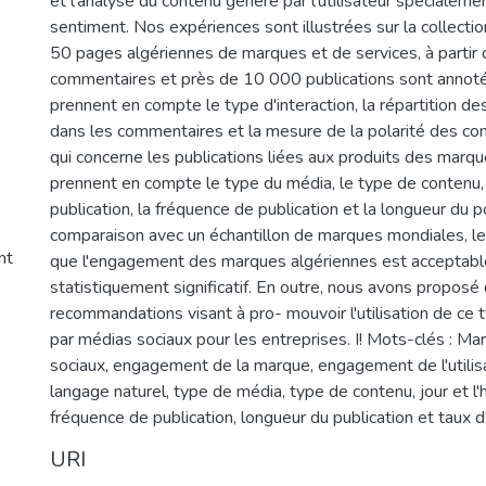
et l'analyse du contenu généré par l'utilisateur spécialeme
sentiment. Nos expériences sont illustrées sur la collectio
50 pages algériennes de marques et de services, à parti
commentaires et près de 10 000 publications sont annot
prennent en compte le type d'interaction, la répartition de
dans les commentaires et la mesure de la polarité des co
qui concerne les publications liées aux produits des marq
prennent en compte le type du média, le type de contenu, l
publication, la fréquence de publication et la longueur du 
comparaison avec un échantillon de marques mondiales, le
nt
que l'engagement des marques algériennes est acceptable 
statistiquement significatif. En outre, nous avons proposé
recommandations visant à pro- mouvoir l'utilisation de ce
par médias sociaux pour les entreprises. I! Mots-clés : M
sociaux, engagement de la marque, engagement de l'utilisa
langage naturel, type de média, type de contenu, jour et l'
fréquence de publication, longueur du publication et taux
URI