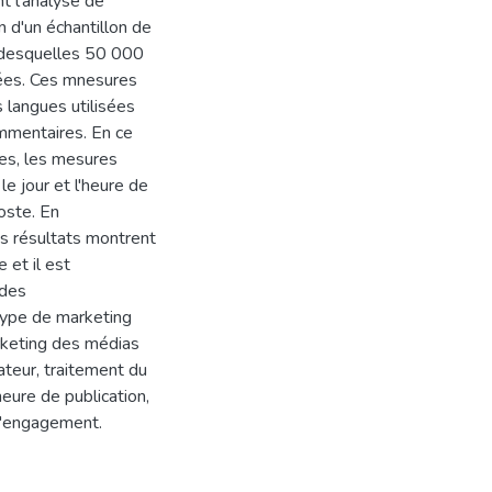
nt l'analyse de
n d'un échantillon de
r desquelles 50 000
ées. Ces mnesures
s langues utilisées
mmentaires. En ce
ues, les mesures
e jour et l'heure de
poste. En
s résultats montrent
et il est
 des
 type de marketing
arketing des médias
teur, traitement du
heure de publication,
 d'engagement.