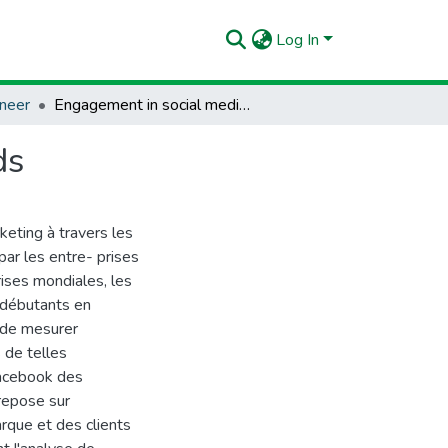
Log In
neer
Engagement in social media : case d'Algerian brands
ds
keting à travers les
par les entre- prises
ises mondiales, les
 débutants en
t de mesurer
 de telles
Facebook des
repose sur
arque et des clients