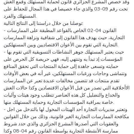
وقد خصص المشرع الجزائري قانون لحماية المستهلك وقمع الغش
تحت رقم 09-03 والذي جاء خصيصا في هذا المجال للحفاظ على
المستهلك والفرد.
توصلنا من خلال دراستنا إلى النتائج التالية:
- القانون 04-02 الخاص بالقواعد المطبقة على الممارسات
التجارية، حيث يهدف هذا القانون إلى شفافية ونزاهة الممارسات
التجارية التي تقوم بين الأعوان الاقتصاديين وبين المستهلكين.
- حيث يعتبر المستهلك جوهر النشاطات التسويقية التي تقوم بها
المؤسسات إذ تبدأ به وتنتهي إليه، فهي حريصة كل الحرص على
حمايته وتسعى جاهدة إلى حماية المنتجات التي تحقق المنافع
وتتماشى وحاجات ورغبات المستهلكين، غير أنه في بعض الأوقات
تقدم منتجات قد تتضمن مخالفات عديدة تعبر عن الممارسات
الاأخلاقية التي تصدر من قبل الأعوان الاقتصادين وكذا حالات الغش
والخداع والتضليل كل هذه العناصر تتطلب وجود هيئات وآليات
خاصة بمراقبة المؤسسات التجارية وحماية المستهلك منها.
- وتعتبر مديريات التجارة أحد الهيئات المخول لها بالتدخل من اجل
مكافحة الممارسات التجارية الغير قانونية، وذلك من خلال القوانين
والعقوبات التي أصدرها المشرع الجزائري والذي حدد شروط
ممارسة الأنشطة التجارية بواسطة القانون رقم 04-08 وكذا