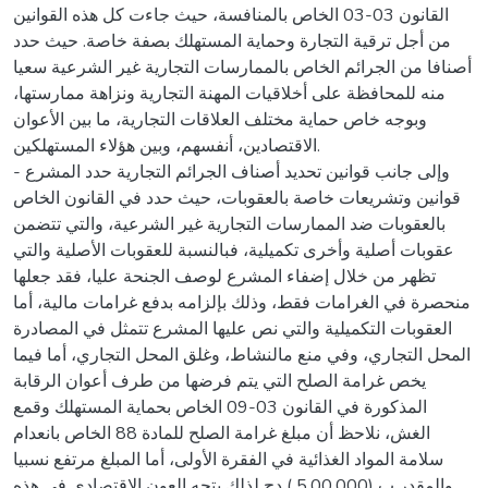
القانون 03-03 الخاص بالمنافسة، حيث جاءت كل هذه القوانين
من أجل ترقية التجارة وحماية المستهلك بصفة خاصة. حيث حدد
أصنافا من الجرائم الخاص بالممارسات التجارية غير الشرعية سعيا
منه للمحافظة على أخلاقيات المهنة التجارية ونزاهة ممارستها،
وبوجه خاص حماية مختلف العلاقات التجارية، ما بين الأعوان
الاقتصادين، أنفسهم، وبين هؤلاء المستهلكين.
- وإلى جانب قوانين تحديد أصناف الجرائم التجارية حدد المشرع
قوانين وتشريعات خاصة بالعقوبات، حيث حدد في القانون الخاص
بالعقوبات ضد الممارسات التجارية غير الشرعية، والتي تتضمن
عقوبات أصلية وأخرى تكميلية، فبالنسبة للعقوبات الأصلية والتي
تظهر من خلال إضفاء المشرع لوصف الجنحة عليا، فقد جعلها
منحصرة في الغرامات فقط، وذلك بإلزامه بدفع غرامات مالية، أما
العقوبات التكميلية والتي نص عليها المشرع تتمثل في المصادرة
المحل التجاري، وفي منع مالنشاط، وغلق المحل التجاري، أما فيما
يخص غرامة الصلح التي يتم فرضها من طرف أعوان الرقابة
المذكورة في القانون 03-09 الخاص بحماية المستهلك وقمع
الغش، نلاحظ أن مبلغ غرامة الصلح للمادة 88 الخاص بانعدام
سلامة المواد الغذائية في الفقرة الأولى، أما المبلغ مرتفع نسبيا
والمقدر ب (5.00.000 ) دج لذلك يتجه العون الاقتصادي في هذه