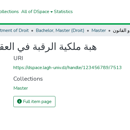
llections
All of DSpace
Statistics
tment of Droit
Bachelor, Master (Droit)
Master
هبة ملكية الرقبة في العق
URI
https://dspace.lagh-univ.dz/handle/123456789/7513
Collections
Master
Full item page