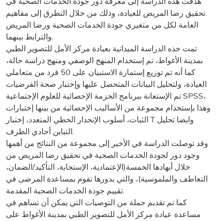
هدفت هذه الدراسة إلى معرفة دور جودة الخدمات الصحية في
تحقيق رضا المريض للعيادة، وذلك من خلال التطرق إلى مفاهيم
العامة لكل من متغيري جودة الخدمات الصحية ورضا المريض
والترابط بينهما.
تمت خذه الدراسة الميدانية بعيادة مركز الأمل للتصوير الطبي
بمدينة الأغواط، تم إستخدام المنهج الوصفي ومنهج دراسة حالة،
كما أنه تم توزيع إستمارة الاستبيان على 50 فرد من متعاملي
العيادة، ولتحليل البيانات المتحصل عليها وإختبار صحة الفرضيات
تم الإستعانة ببرنامج الحزمة الإحصائية للعلوم الإجتماعية SPSS،
وهذا بإستخدام مجموعة من الأساليب الإحصائية من بينها إختبارات
الثبات، أسلوب الإنحدار الخطي المتعدد، إختبار T وايضا تحليل
التباين أحادي الطرف.
وقد توصلت الدراسة في الأخير إلى مجموعة من النتائج من أهمها
وجود دور لجودة الخدمات الصحية في تحقيق رضا المريض من
خلال أبهادها الخمسة(الإعتمادية، الإستجابة، التأكيد/الضمان،
التعاطف والملموسية)، والتي بدورها تقوم بمساعدة المرضى في
تقييم جودة الخدمات الصحية المقدمة.
كما تم تقديم جملة من التوصيات التي يمكن أن تساهم في
مساعدة عيادة مركز الأمل للتصوير الطبي بمدينة الأغواط على